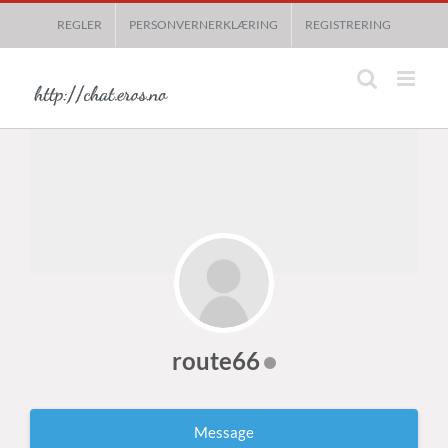
Skip
REGLER
PERSONVERNERKLÆRING
REGISTRERING
to
content
route66
Message