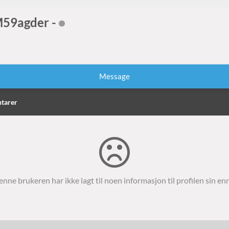
59agder -
Message
tarer
nne brukeren har ikke lagt til noen informasjon til profilen sin en