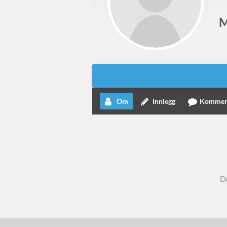
M
Om
Innlegg
Kommen
De