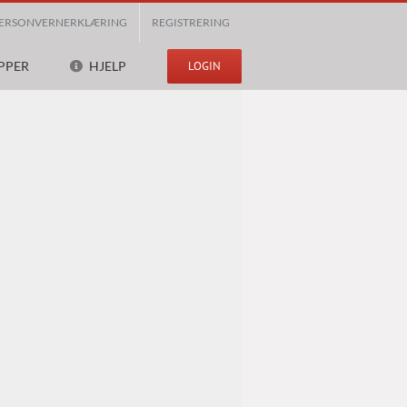
ERSONVERNERKLÆRING
REGISTRERING
PPER
HJELP
LOGIN