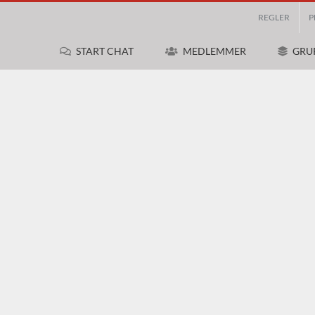
REGLER
P
START CHAT
MEDLEMMER
GRU