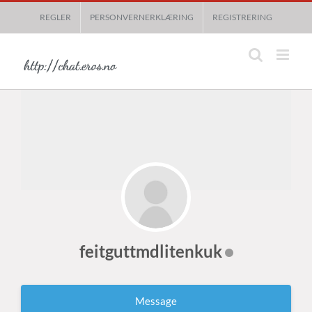
Skip
REGLER
PERSONVERNERKLÆRING
REGISTRERING
to
content
feitguttmdlitenkuk
Message