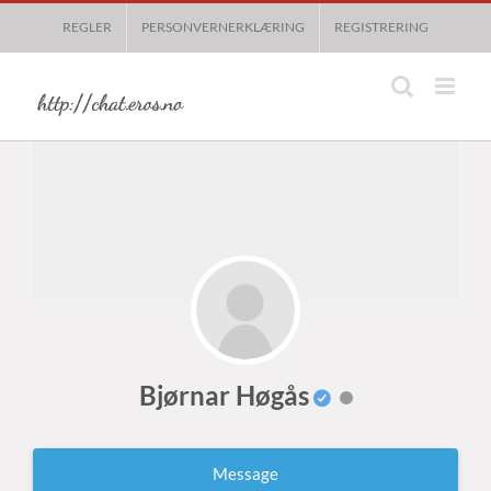
Skip
REGLER
PERSONVERNERKLÆRING
REGISTRERING
to
content
Bjørnar Høgås
Message