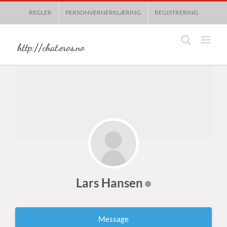
Skip
REGLER
PERSONVERNERKLÆRING
REGISTRERING
to
content
Lars Hansen
Message