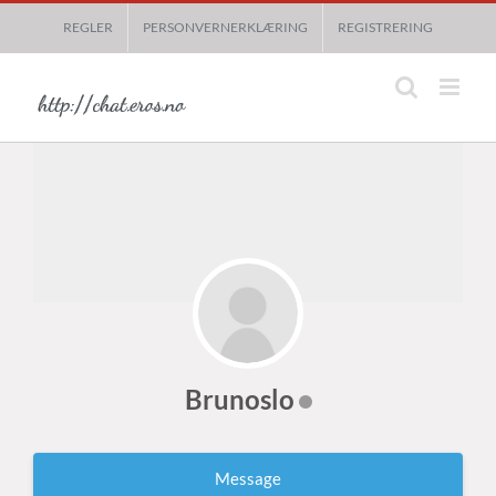
Skip
REGLER
PERSONVERNERKLÆRING
REGISTRERING
to
content
Brunoslo
Message